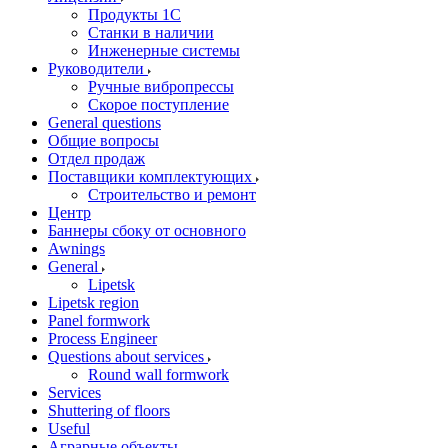
Продукты 1С
Станки в наличии
Инженерные системы
Руководители
Ручные вибропрессы
Скорое поступление
General questions
Общие вопросы
Отдел продаж
Поставщики комплектующих
Строительство и ремонт
Центр
Баннеры сбоку от основного
Awnings
General
Lipetsk
Lipetsk region
Panel formwork
Process Engineer
Questions about services
Round wall formwork
Services
Shuttering of floors
Useful
Аграрные объекты