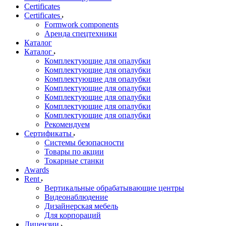
Certificates
Certificates
Formwork components
Аренда спецтехники
Каталог
Каталог
Комплектующие для опалубки
Комплектующие для опалубки
Комплектующие для опалубки
Комплектующие для опалубки
Комплектующие для опалубки
Комплектующие для опалубки
Комплектующие для опалубки
Рекомендуем
Сертификаты
Системы безопасности
Товары по акции
Токарные станки
Awards
Rent
Вертикальные обрабатывающие центры
Видеонаблюдение
Дизайнерская мебель
Для корпораций
Лицензии