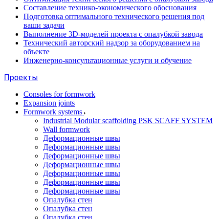
Составление технико-экономического обоснования
Подготовка оптимального технического решения под
ваши задачи
Выполнение 3D-моделей проекта с опалубкой завода
Технический авторский надзор за оборудованием на
объекте
Инженерно-консультационные услуги и обучение
Проекты
Consoles for formwork
Expansion joints
Formwork systems
Industrial Modular scaffolding PSK SCAFF SYSTEM
Wall formwork
Деформационные швы
Деформационные швы
Деформационные швы
Деформационные швы
Деформационные швы
Деформационные швы
Деформационные швы
Опалубка стен
Опалубка стен
Опалубка стен