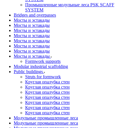
Промышленные модульные леса PSK SCAFF
SYSTEM
Bridges and overpasses
Мосты и эстакады
Мосты и эстакады
Мосты и эстакады
Мосты и эстакады
Мосты и эстакады
Мосты и эстакады
Мосты и эстакады
Мосты и эстакады
Formwork supports
Modular industrial scaffolding
Public buildings
Struts for formwork
Круглая опалубка стен
Круглая опалубка стен
Круглая опалубка стен
Круглая опалубка стен
Круглая опалубка стен
Круглая опалубка стен
Круглая опалубка стен
Модульные промышленные леса
Модульные промышленные леса