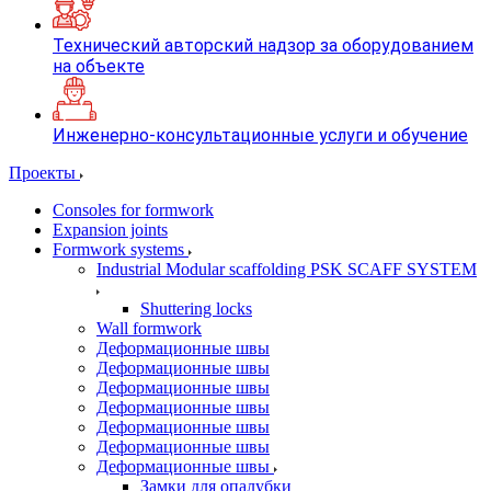
Технический авторский надзор за оборудованием
на объекте
Инженерно-консультационные услуги и обучение
Проекты
Consoles for formwork
Expansion joints
Formwork systems
Industrial Modular scaffolding PSK SCAFF SYSTEM
Shuttering locks
Wall formwork
Деформационные швы
Деформационные швы
Деформационные швы
Деформационные швы
Деформационные швы
Деформационные швы
Деформационные швы
Замки для опалубки