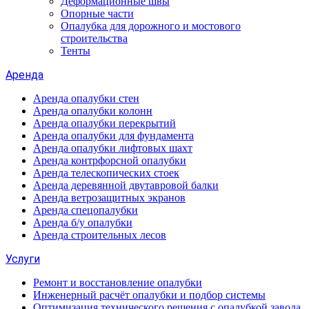
Деформационные швы
Опорные части
Опалубка для дорожного и мостового
строительства
Тенты
Аренда
Аренда опалубки стен
Аренда опалубки колонн
Аренда опалубки перекрытий
Аренда опалубки для фундамента
Аренда опалубки лифтовых шахт
Аренда контрфорсной опалубки
Аренда телескопических стоек
Аренда деревянной двутавровой балки
Аренда ветрозащитных экранов
Аренда спецопалубки
Аренда б/у опалубки
Аренда строительных лесов
Услуги
Ремонт и восстановление опалубки
Инженерный расчёт опалубки и подбор системы
Оптимизация технического решения с опалубкой завода