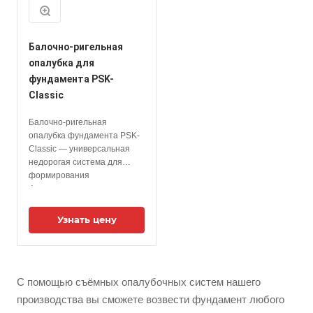
Балочно-ригельная
опалубка для
фундамента PSK-
Classic
Балочно-ригельная
опалубка фундамента PSK-
Classic — универсальная
недорогая система для
формирования
фундаментов различных
размеров и форм.
Применяется при
Узнать цену
возведении объектов
коммерческого, жилого,
индустриального и
социального назначения
С помощью съёмных опалубочных систем нашего
монолитного и сборно-
монолитного строительства.
производства вы сможете возвести фундамент любого