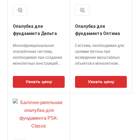
Опалубка для
Опалубка для
фундамента Дельта
фундамента Оптима
Многофункциональная
Cистема, необходимая для
опалубочная система,
заливки бетона при
необходимая при создании
возведении масштабных
монолитных конструкций
объектов в монолитном
для заливки фундаментов
строительстве.
различных размеров и
Используется для
форм. Применяется при
Узнать цену
сооружения коммерческих,
Узнать цену
строительстве объектов
культурно-спортивных,
индустриального,
жилых и административных
административного и
зданий.
спортивно-культурного
назначения, а также жилого
фонда.