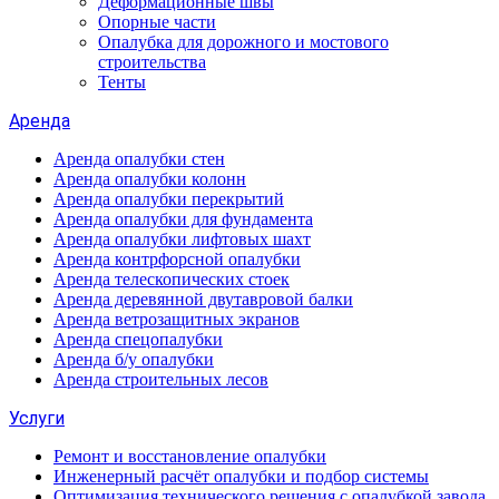
Деформационные швы
Опорные части
Опалубка для дорожного и мостового
строительства
Тенты
Аренда
Аренда опалубки стен
Аренда опалубки колонн
Аренда опалубки перекрытий
Аренда опалубки для фундамента
Аренда опалубки лифтовых шахт
Аренда контрфорсной опалубки
Аренда телескопических стоек
Аренда деревянной двутавровой балки
Аренда ветрозащитных экранов
Аренда спецопалубки
Аренда б/у опалубки
Аренда строительных лесов
Услуги
Ремонт и восстановление опалубки
Инженерный расчёт опалубки и подбор системы
Оптимизация технического решения с опалубкой завода