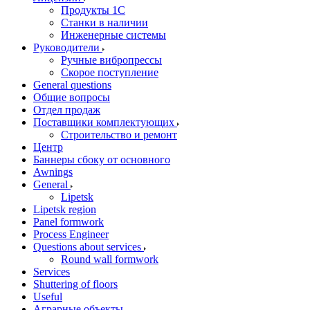
Продукты 1С
Станки в наличии
Инженерные системы
Руководители
Ручные вибропрессы
Скорое поступление
General questions
Общие вопросы
Отдел продаж
Поставщики комплектующих
Строительство и ремонт
Центр
Баннеры сбоку от основного
Awnings
General
Lipetsk
Lipetsk region
Panel formwork
Process Engineer
Questions about services
Round wall formwork
Services
Shuttering of floors
Useful
Аграрные объекты