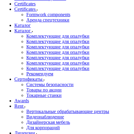
Certificates
Certificates
Formwork components
Аренда спецтехники
Каталог
Каталог
Комплектующие для опалубки
Комплектующие для опалубки
Комплектующие для опалубки
Комплектующие для опалубки
Комплектующие для опалубки
Комплектующие для опалубки
Комплектующие для опалубки
Рекомендуем
Сертификаты
Системы безопасности
Товары по акции
Токарные станки
Awards
Rent
Вертикальные обрабатывающие центры
Видеонаблюдение
Дизайнерская мебель
Для корпораций
Лицензии