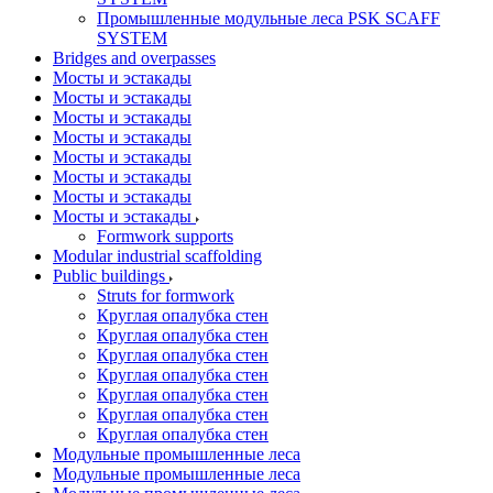
Промышленные модульные леса PSK SCAFF
SYSTEM
Bridges and overpasses
Мосты и эстакады
Мосты и эстакады
Мосты и эстакады
Мосты и эстакады
Мосты и эстакады
Мосты и эстакады
Мосты и эстакады
Мосты и эстакады
Formwork supports
Modular industrial scaffolding
Public buildings
Struts for formwork
Круглая опалубка стен
Круглая опалубка стен
Круглая опалубка стен
Круглая опалубка стен
Круглая опалубка стен
Круглая опалубка стен
Круглая опалубка стен
Модульные промышленные леса
Модульные промышленные леса