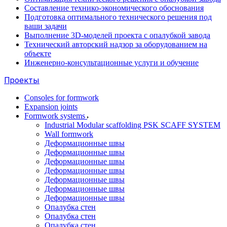
Составление технико-экономического обоснования
Подготовка оптимального технического решения под
ваши задачи
Выполнение 3D-моделей проекта с опалубкой завода
Технический авторский надзор за оборудованием на
объекте
Инженерно-консультационные услуги и обучение
Проекты
Consoles for formwork
Expansion joints
Formwork systems
Industrial Modular scaffolding PSK SCAFF SYSTEM
Wall formwork
Деформационные швы
Деформационные швы
Деформационные швы
Деформационные швы
Деформационные швы
Деформационные швы
Деформационные швы
Опалубка стен
Опалубка стен
Опалубка стен