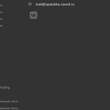
mail@opalubka-zavod.ru
мы
мы
мы
es
ffolding
енные леса
енные леса