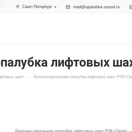
mail@opalubka-zavod.ru
Санкт-Петербург
опалубка лифтовых шах
—
ифтовых шахт
Балочно-ригельная опалубка лифтовых шахт PSK-Cla
Балочно-ригельная опалубка лифтовых шахт PSK-Classic 