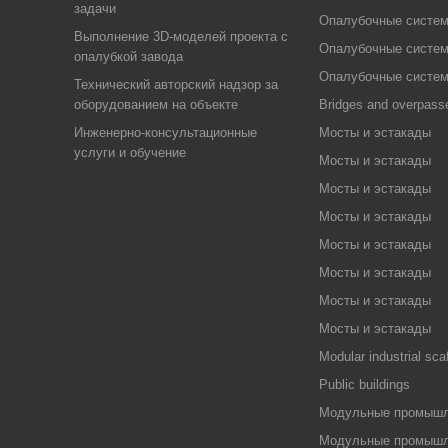
задачи
Опалубочные систе
Выполнение 3D-моделей проекта с
Опалубочные систе
опалубкой завода
Опалубочные систе
Технический авторский надзор за
оборудованием на объекте
Bridges and overpass
Инженерно-консультационные
Мосты и эстакады
услуги и обучение
Мосты и эстакады
Мосты и эстакады
Мосты и эстакады
Мосты и эстакады
Мосты и эстакады
Мосты и эстакады
Мосты и эстакады
Modular industrial sca
Public buildings
Модульные промышл
Модульные промышл