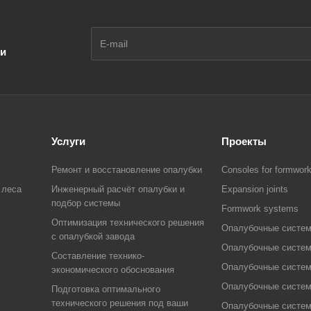
ии
Услуги
Проекты
Ремонт и восстановление опалубки
Consoles for formwor
 леса
Инженерный расчёт опалубки и
Expansion joints
подбор системы
Formwork systems
Оптимизация технического решения
Опалубочные систе
с опалубкой завода
Опалубочные систе
Составление технико-
Опалубочные систе
экономического обоснования
Опалубочные систе
Подготовка оптимального
технического решения под ваши
Опалубочные систе