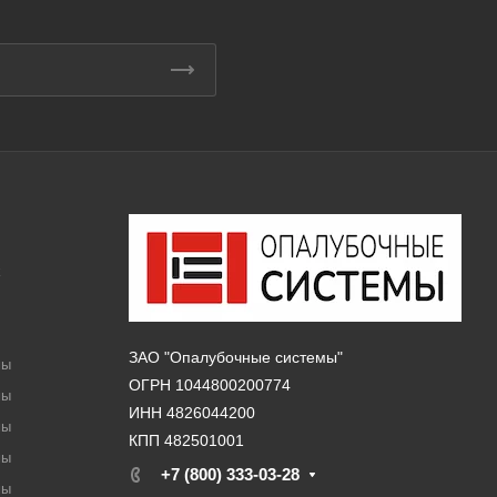
k
ЗАО "Опалубочные системы"
мы
ОГРН 1044800200774
мы
ИНН 4826044200
мы
КПП 482501001
мы
+7 (800) 333-03-28
мы